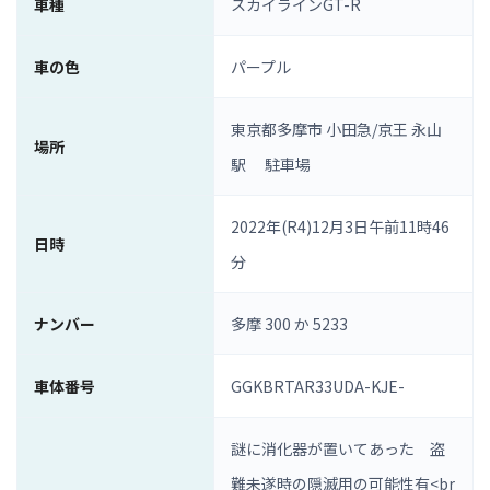
車種
スカイラインGT-R
車の色
パープル
東京都多摩市 小田急/京王 永山
場所
駅 駐車場
2022年(R4)12月3日午前11時46
日時
分
ナンバー
多摩 300 か 5233
車体番号
GGKBRTAR33UDA-KJE-
謎に消化器が置いてあった 盗
難未遂時の隠滅用の可能性有<br