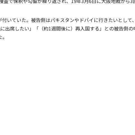
の捜査で保釈や勾留が繰り返され、19年3月6日に大阪地裁から
が付いていた。被告側はパキスタンやドバイに行きたいとして
儀に出席したい」「（約1週間後に）再入国する」との被告側の
た。