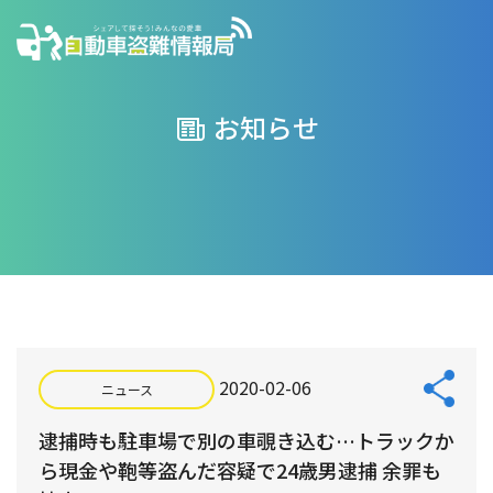
お知らせ
2020-02-06
ニュース
逮捕時も駐車場で別の車覗き込む…トラックか
ら現金や鞄等盗んだ容疑で24歳男逮捕 余罪も