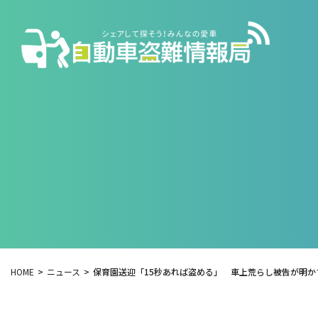
HOME
ニュース
保育園送迎「15秒あれば盗める」 車上荒らし被告が明か