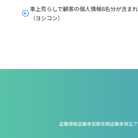
車上荒らしで顧客の個人情報8名分が含ま
（ヨシコン）
盗難情報
盗難車拡散依頼
盗難車発生ア