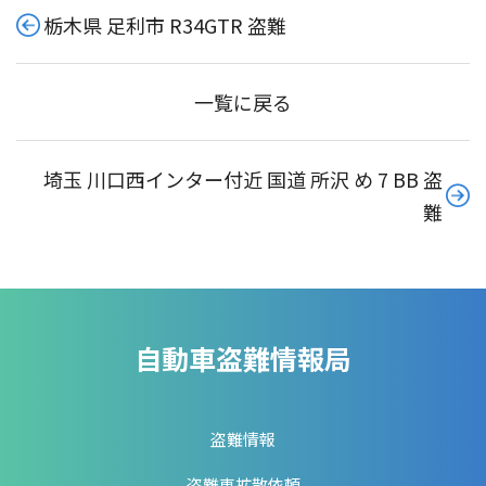
栃木県 足利市 R34GTR 盗難
一覧に戻る
埼玉 川口西インター付近 国道 所沢 め 7 BB 盗
難
自動車盗難情報局
盗難情報
盗難車拡散依頼