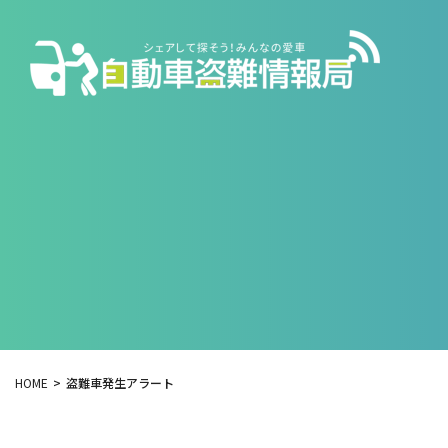
HOME
盗難車発生アラート