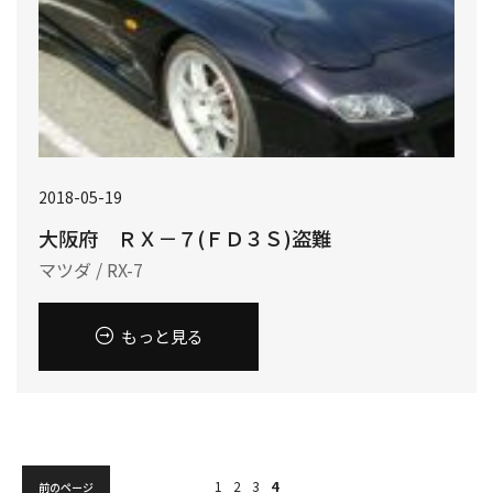
2018-05-19
大阪府 ＲＸ－７(ＦＤ３Ｓ)盗難
マツダ / RX-7
もっと見る
1
2
3
4
前のページ