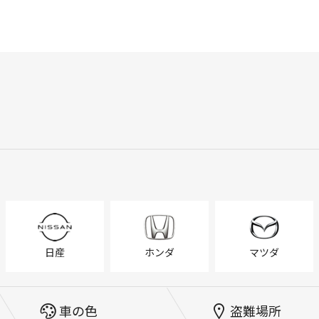
日産
ホンダ
マツダ
車の色
盗難場所