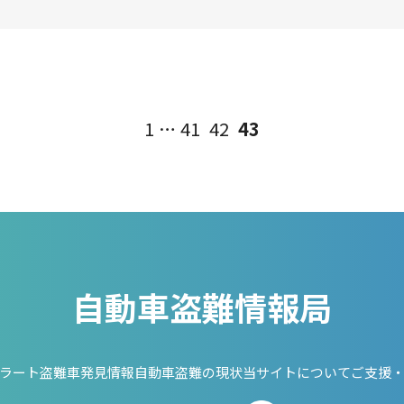
1
…
41
42
43
自動車盗難情報局
ラート
盗難車発見情報
自動車盗難の現状
当サイトについて
ご支援