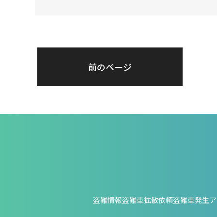
前のページ
盗難情報
盗難車拡散依頼
盗難車発生ア