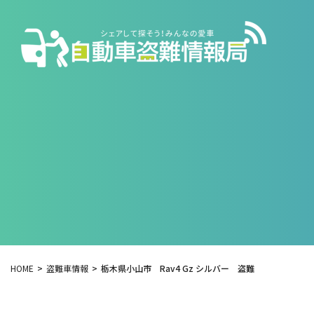
HOME
盗難車情報
栃木県小山市 Rav4 Gz シルバー 盗難