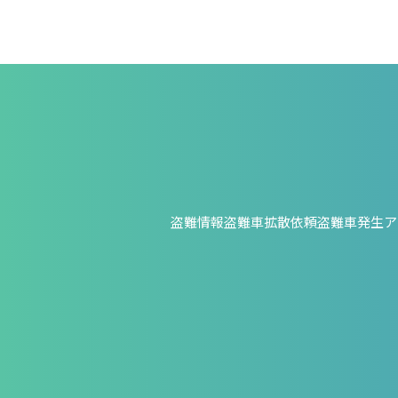
盗難情報
盗難車拡散依頼
盗難車発生ア