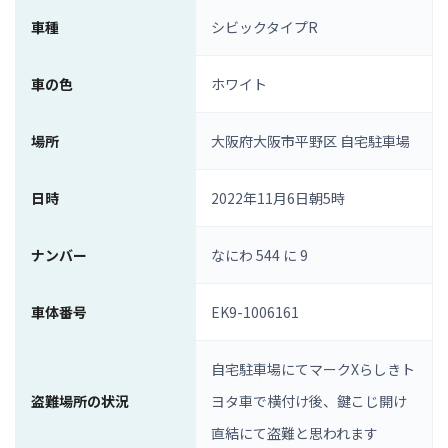
車種
シビックタイプR
車の色
ホワイト
場所
大阪府大阪市平野区 自宅駐車場
日時
2022年11月6日朝5時
ナンバー
なにわ 544 に 9
車体番号
EK9-1006161
自宅駐車場にてマークXらしきト
盗難場所の状況
ヨタ車で横付け後、鍵こじ開け
直結にて盗難と思われます