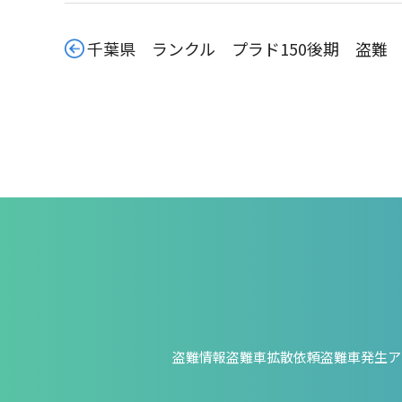
千葉県 ランクル プラド150後期 盗難
盗難情報
盗難車拡散依頼
盗難車発生ア