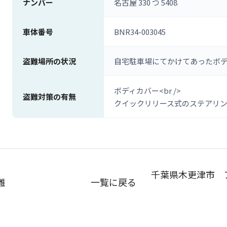
ナンバー
名古屋 330 つ 5408
車体番号
BNR34-003045
盗難場所の状況
自宅駐車場にてかけてあったボ
ボディカバー<br />
盗難対策の有無
クイックリリース式のステアリン
千葉県木更津市 ア
難
一覧に戻る