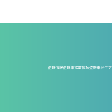
盗難情報
盗難車拡散依頼
盗難車発生ア