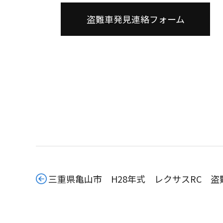
盗難車発見連絡フォーム
三重県亀山市 H28年式 レクサスRC 盗