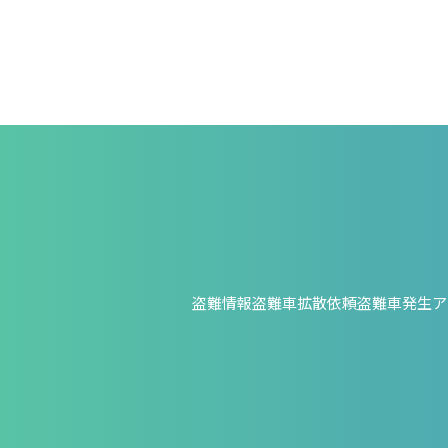
盗難情報
盗難車拡散依頼
盗難車発生ア