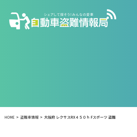
HOME
盗難車情報
大阪府 レクサスRX４５０ｈ Fスポーツ 盗難