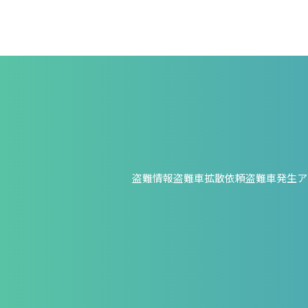
盗難情報
盗難車拡散依頼
盗難車発生ア