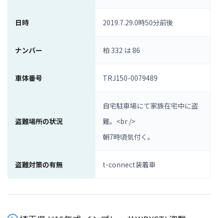
日時
2019.7.29.0時50分前後
ナンバー
柏 332 は 86
車体番号
TRJ150-0079489
自宅駐車場にて家族在宅中に盗
盗難場所の状況
難。<br />
朝7時頃気付く。
盗難対策の有無
t-connect装着車