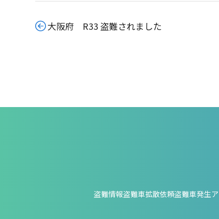
大阪府 R33 盗難されました
盗難情報
盗難車拡散依頼
盗難車発生ア