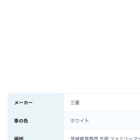
メーカー
三菱
車の色
ホワイト
場所
茨城県筑西市 五所 ファミリーマ