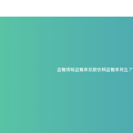
盗難情報
盗難車拡散依頼
盗難車発生ア