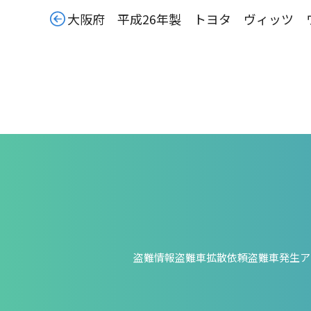
大阪府 平成26年製 トヨタ ヴィッツ 
盗難情報
盗難車拡散依頼
盗難車発生ア