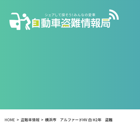
HOME
盗難車情報
横浜市 アルファードHV 白 H2年 盗難