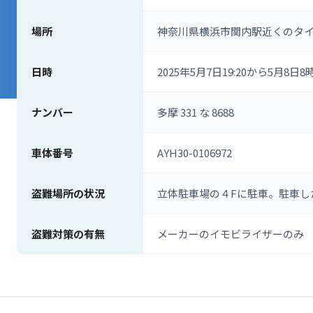
場所
神奈川県横浜市関内駅近くのタイ
日時
2025年5月7日19:20から5月8日
ナンバー
多摩 331 な 8688
車体番号
AYH30-0106972
盗難場所の状況
立体駐車場の４Fに駐車。駐車し
盗難対策の有無
メーカーのイモビライザーのみ