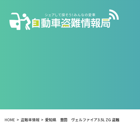
HOME
盗難車情報
愛知県 豊田 ヴェルファイア3.5L ZG 盗難