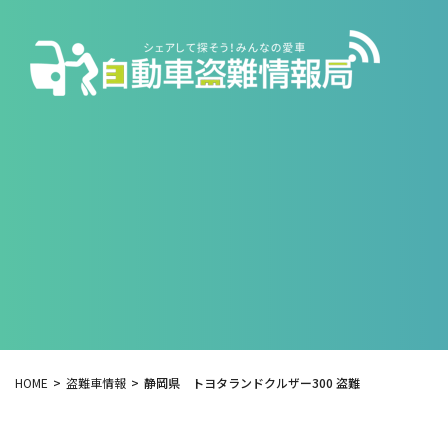
HOME
盗難車情報
静岡県 トヨタランドクルザー300 盗難