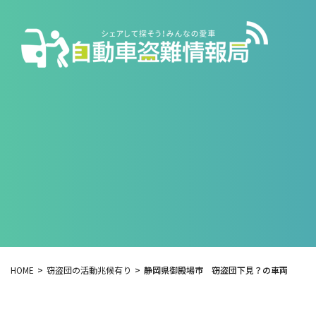
HOME
窃盗団の活動兆候有り
静岡県御殿場市 窃盗団下見？の車両