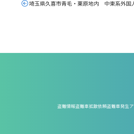
埼玉県久喜市青毛・栗原地内 中東系外国
盗難情報
盗難車拡散依頼
盗難車発生ア