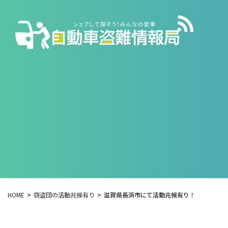
HOME
窃盗団の活動兆候有り
滋賀県長浜市にて活動兆候有り！