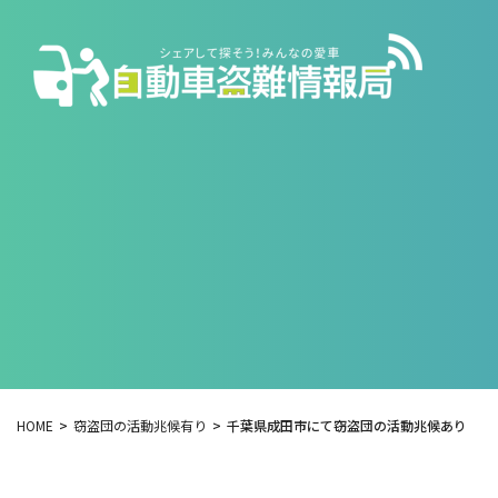
HOME
窃盗団の活動兆候有り
千葉県成田市にて窃盗団の活動兆候あり