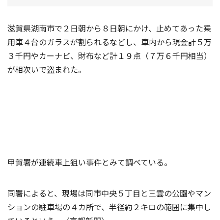
滋賀県湖南市で２日朝から８日朝にかけ、止めてあった乗
用車４台のガラスが割られるなどし、車内から現金計５万
３千円やカーナビ、財布など計１９点（７万６千円相当）
が相次いで盗まれた。
甲賀署が連続車上狙い事件とみて調べている。
同署によると、現場は同市中央５丁目と三雲の公園やマン
ションの駐車場の４カ所で、半径約２キロの範囲に集中し