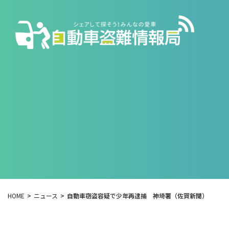
HOME
ニュース
自動車窃盗容疑で少年再逮捕 神埼署（佐賀新聞）