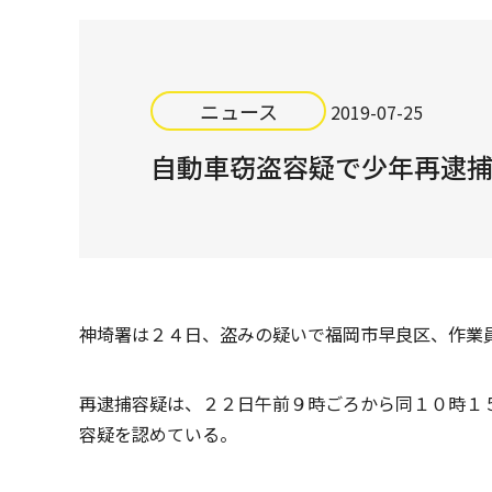
ニュース
2019-07-25
自動車窃盗容疑で少年再逮
神埼署は２４日、盗みの疑いで福岡市早良区、作業
再逮捕容疑は、２２日午前９時ごろから同１０時１
容疑を認めている。