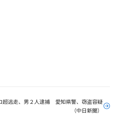
ロ超逃走、男２人逮捕 愛知県警、窃盗容疑
（中日新聞）